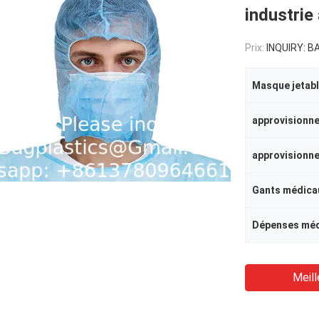
industrie
Prix:
INQUIRY: BAGP
Masque jetab
Gants médica
Dépenses méd
Meill