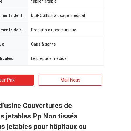
le
tablier jetable
approvisionnements dentaires
DISPOSIBLE à usage médical
approvisionnements de soins de santé
Produits à usage unique
ux
Caps à gants
icales
Le prépuce médical
eur Prix
Mail Nous
d'usine Couvertures de
 jetables Pp Non tissés
 jetables pour hôpitaux ou