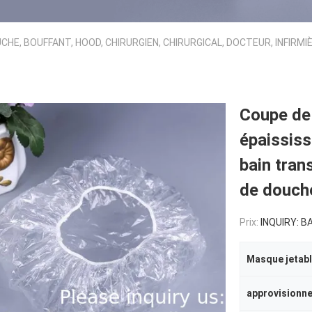
HE, BOUFFANT, HOOD, CHIRURGIEN, CHIRURGICAL, DOCTEUR, INFIRMIÈ
Coupe de 
épaississ
bain tran
de douche
Prix:
INQUIRY: BAGP
Masque jetab