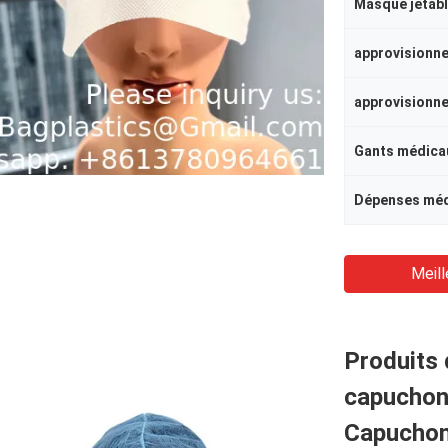
Masque jetab
Gants médica
Dépenses méd
Meill
Produits 
capuchons
Capuchons