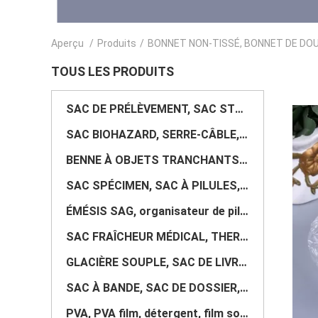
Aperçu
/
Produits
/
BONNET NON-TISSÉ, BONNET DE DOUC
TOUS LES PRODUITS
SAC DE PRÉLÈVEMENT, SAC STÉRILE, SACHET DE STÉRILISATION, SAC POUR BROYEUR, SAC FILTRE, RACK POUR SA
SAC BIOHAZARD, SERRE-CÂBLE, RUBAN VOID, AUTOCLAVABLE, SAC DÉCHETS CYTOTOXIQUES
BENNE À OBJETS TRANCHANTS, BOÎTE MÉDICALE, POUBELLE, BENNE À DÉCHETS, POUBELLE À PÉDALE
SAC SPÉCIMEN, SAC À PILULES, SAC DE TRANSPORT DE SANG, GLACIÈRE, SAC À PREUVE, SAC À PREUVE ANTI-VIO
ÉMÉSIS SAG, organisateur de pilules, sac de pharmacie, récipient médicamenteux
SAC FRAÎCHEUR MÉDICAL, THERMIQUE, ISOLATION, ISOLÉ, PACK DE GLACE, FOURNITURES DE SOINS DE SANTÉ
GLACIÈRE SOUPLE, SAC DE LIVRAISON, SAC MÉDICAL ISOTHERME, THERMIQUE, ISOLATION, GLACIÈRE ZIPLOK
SAC À BANDE, SAC DE DOSSIER, SAC DE DOCUMENT, SAC PORTE-FOURNITURES, FOURNITURES DE BUREAU
PVA, PVA film, détergent, film soluble dans l'eau, sac à linge