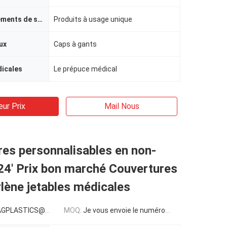
approvisionnements de soins de santé
Produits à usage unique
ux
Caps à gants
icales
Le prépuce médical
eur Prix
Mail Nous
es personnalisables en non-
 24' Prix bon marché Couvertures
lène jetables médicales
LASTICS@GMAIL.COM
MOQ:
Je vous envoie le numéro de téléphone: