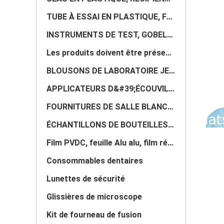
TUBE À ESSAI EN PLASTIQUE, FLACON COMPTE-GOUTTES, TUBE D'ÉCHANTILLON DE SANG, BOUTEILLE D'UN GALLON,
INSTRUMENTS DE TEST, GOBELETS, BALANCE, RÉCIPIENT D&#39;ÉCHANTILLON CHIMIQUE, BALANCE ÉLECTRONIQUE N
Les produits doivent être présentés dans les conditions suivantes:
BLOUSONS DE LABORATOIRE JETABLES, COMBINAISON NON TISSÉE, BLOUSE DE LABORATOIRE, COMBINAISON DE CHIM
APPLICATEURS D&#39;ÉCOUVILLONS, TAMPONS DE COTON, DÉPRESSEUR, ROULEAU DE GAZE, EMBALLAGE DE BOÎTE DE
FOURNITURES DE SALLE BLANCHE, ESSUYAGE DE NETTOYAGE, VADROUILLE, ESSUIE-GLACE, CHIFFONS, ROULEAU À C
ÉCHANTILLONS DE BOUTEILLES, TUBE ACRYLIQUE, TUYAU EN PLASTIQUE, TUYAU EN SILICONE, BOUTEILLE EN VERR
Film PVDC, feuille Alu alu, film rétractable PETG, film PLA, feuille blister, film composite, film T
Consommables dentaires
Lunettes de sécurité
Glissières de microscope
Kit de fourneau de fusion