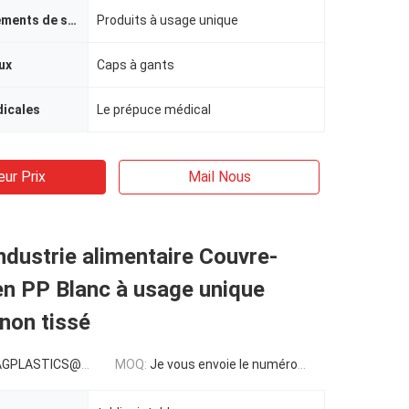
approvisionnements de soins de santé
Produits à usage unique
ux
Caps à gants
icales
Le prépuce médical
eur Prix
Mail Nous
Industrie alimentaire Couvre-
en PP Blanc à usage unique
non tissé
LASTICS@GMAIL.COM
MOQ:
Je vous envoie le numéro de téléphone: