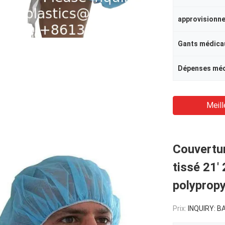
Gants médica
Dépenses méd
Meill
Couvertur
tissé 21'
polypropy
Prix:
INQUIRY: BAGP