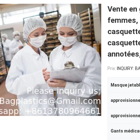
Vente en 
femmes, 
casquette
casquette
annotées
Prix:
INQUIRY: BAGP
Masque jetab
Gants médica