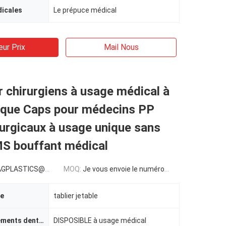
icales
Le prépuce médical
eur Prix
Mail Nous
 chirurgiens à usage médical à
ique Caps pour médecins PP
urgicaux à usage unique sans
MS bouffant médical
LASTICS@GMAIL.COM
MOQ:
Je vous envoie le numéro de téléphone:
le
tablier jetable
approvisionnements dentaires
DISPOSIBLE à usage médical