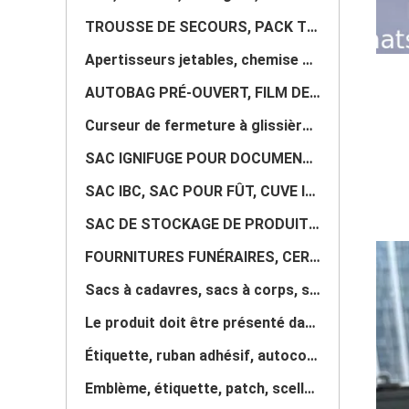
TROUSSE DE SECOURS, PACK THÉRAPIE, CHAUFFRETTE, COMPRESSE FROIDE, BOÎTE À OUTILS, SAC D'URGENCE
Apertisseurs jetables, chemise CPE, manteau de pluie, bottes en caoutchouc, cape de salon
AUTOBAG PRÉ-OUVERT, FILM DE MASING, SAC RÉTRACTABLE, TUBE PLAT, FEUILLE
Curseur de fermeture à glissière imperméable, fermeture à glissière hermétique, fermeture à glissièr
SAC IGNIFUGE POUR DOCUMENTS, SAC À PREUVES, SAC DE SÉCURITÉ, SAC DE PROTECTION, SAC À ARGENT, SAC BA
SAC IBC, SAC POUR FÛT, CUVE IBC, BIG BAG, EMBALLAGE JUMBO, HOUSSE DE PALETTE
SAC DE STOCKAGE DE PRODUITS CHIMIQUES, BENNE, VESSIE, DOUBLURE DE CONTENEUR, FLEXITANK, SAC IBC
FOURNITURES FUNÉRAIRES, CERCUEIL, CERCUEIL, CRÉMATORIUM, FOUR, INCINÉRATEUR, URNES
Sacs à cadavres, sacs à corps, sacs à corps, accessoires de cercueil, sacs mortuaires
Le produit doit être présenté dans une quantité suffisante pour que le produit puisse être considéré
Étiquette, ruban adhésif, autocollant, ruban adhésif, badge, patch, accessoires, imprimante
Emblème, étiquette, patch, scellé, hologramme, vide, ruban adhésif, film protecteur, film rétrécissa