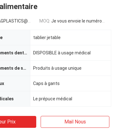
 alimentaire
LASTICS@GMAIL.COM
MOQ:
Je vous envoie le numéro de téléphone:
le
tablier jetable
approvisionnements dentaires
DISPOSIBLE à usage médical
approvisionnements de soins de santé
Produits à usage unique
ux
Caps à gants
icales
Le prépuce médical
eur Prix
Mail Nous