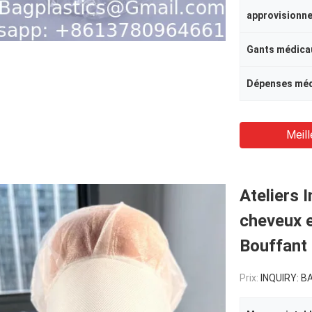
Gants médica
Dépenses méd
Meill
Ateliers 
cheveux 
Bouffant 
Prix:
INQUIRY: BAGP