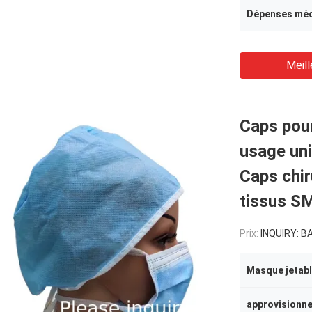
Dépenses méd
Meill
Caps pour
usage un
Caps chir
tissus S
Prix:
INQUIRY: BAGP
Masque jetab