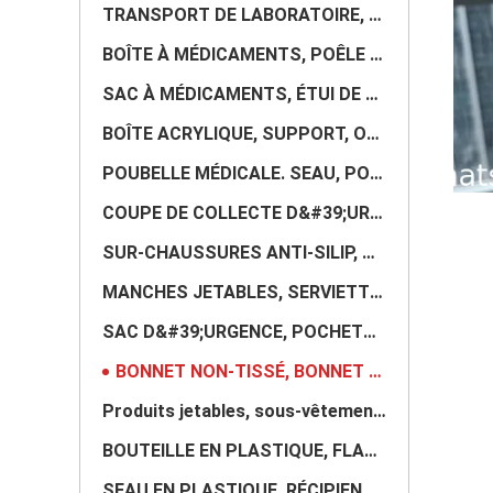
TRANSPORT DE LABORATOIRE, REFROIDISSEUR, BOÎTE À VACCINS, TABLE DE MASSAGE, ÉCRAN DE SALLE, BALANCE
BOÎTE À MÉDICAMENTS, POÊLE ALIMENTAIRE, PLATEAU, BOÎTE EN ACRYLIQUE, BOÎTE ORGANISATRICE, BOÎTE À SE
SAC À MÉDICAMENTS, ÉTUI DE RANGEMENT POUR PILULES, DISTRIBUTEUR, ORGANISATEUR, ENSEMBLE DE POCHETTE
BOÎTE ACRYLIQUE, SUPPORT, ORGANISATEUR, PANIER, STOCKAGE, RÉCIPIENT, PP, PVC, EMBALLAGE TRANSPARENT
POUBELLE MÉDICALE. SEAU, POUBELLE À ROUES, POUBELLE, SAC CHARIOT, CHARIOT, CAGE DE RANGEMENT, PALETT
COUPE DE COLLECTE D&#39;URINE, COUPE D&#39;ÉCHANTILLONS, RÉCIPIENT, POT D&#39;ÉCHANTILLON, SAC D&#39
SUR-CHAUSSURES ANTI-SILIP, COUVRE-BOTTES, JETABLE, PROTECTION, ISOLATION, CONSOMMABLES
MANCHES JETABLES, SERVIETTES DE NETTOYAGE, LINGETTES HUMIDES, COUVRE-LIT SPA, SIÈGE DE WC, MANCHON
SAC D&#39;URGENCE, POCHETTE DE PREMIERS SOINS TACTIQUE, POCHETTE MÉDICALE, SAC D&#39;URGENCE, SAC À
BONNET NON-TISSÉ, BONNET DE DOUCHE, BOUFFANT, HOOD, CHIRURGIEN, CHIRURGICAL, DOCTEUR, INFIRMIÈRE, BA
Produits jetables, sous-vêtements de salon, bras, culottes de bikini, robe de massage, sous-vêtement
BOUTEILLE EN PLASTIQUE, FLACON PULVÉRISATEUR, POT, CONTENANT, PULVÉRISATEUR À POMPE, FLACON STÉRILE,
SEAU EN PLASTIQUE, RÉCIPIENT D&#39;EAU, STOCKAGE DE LIQUIDES, RÉCIPIENT DE PRODUITS CHIMIQUES, BIDON