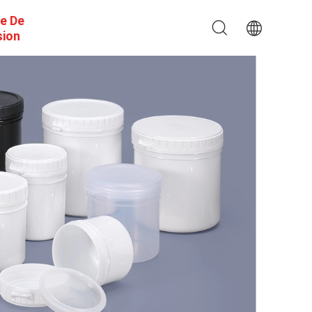
e De
sion