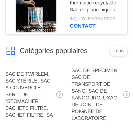
thermique recyclable
Sac de pique-nique en
aluminium Cooler Bag
INQUIRY: BAGPLASTICS@GMAIL.COM MOQ:WHATSAPP : 008613780964661
Cooler Bags Logo
CONTACT
personnalisé Sac à
main isolé
Catégories populaires
Tous
SAC DE SPÉCIMEN,
SAC DE TWIRLEM,
SAC DE
SAC STÉRILE, SAC
TRANSPORT DE
À COUVERCLE
SANG, SAC DE
SERTI DE
KANGOUROU, SAC
"STOMACHER",
DE JOINT DE
SACHETS FILTRE,
POIGNÉE DE
SACHET FILTRE, SA
LABORATOIRE,