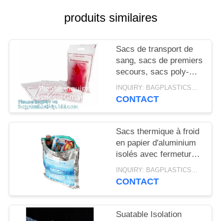
produits similaires
Sacs de transport de
sang, sacs de premiers
secours, sacs poly-
imprimés pré-imprimés
INQUIRY: BAGPLASTICS@GMAIL.COM MOQ:WHATSAPP : 008613780964661
pour éliminer les
CONTACT
déchets, sacs en
plastique pour les
applications sanitaires
Sacs thermique à froid
en papier d'aluminium
isolés avec fermeture à
glissière
INQUIRY: BAGPLASTICS@GMAIL.COM MOQ:WHATSAPP : 008613780964661
CONTACT
Suatable Isolation