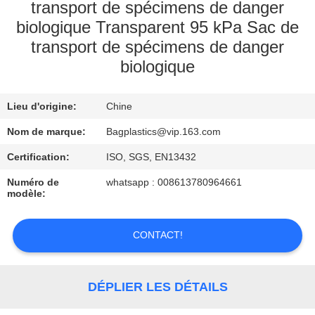
transport de spécimens de danger
CONTRÔLE
biologique Transparent 95 kPa Sac de
transport de spécimens de danger
DE
biologique
QUALITÉ
Lieu d'origine:
Chine
DEMANDEZ
Nom de marque:
Bagplastics@vip.163.com
UNE
Certification:
ISO, SGS, EN13432
CITATION
Numéro de
whatsapp : 008613780964661
modèle:
CONTACT!
DÉPLIER LES DÉTAILS