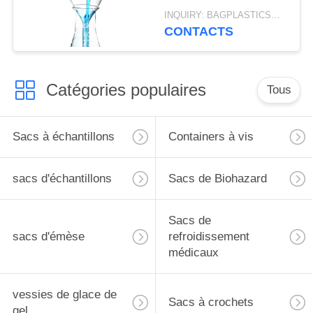
en verre borosilicate,
INQUIRY: BAGPLASTICS@GMAIL.COM MOQ:Je vous envoie le numéro de téléphone:
de 120 mm de diamètre
CONTACTS
et de longueur de tiges
Catégories populaires
Tous
Sacs à échantillons
Containers à vis
sacs d'échantillons
Sacs de Biohazard
Sacs de
sacs d'émèse
refroidissement
médicaux
vessies de glace de
Sacs à crochets
gel