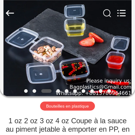
CONSUMABLES
PRODUCTS
CO.,LTD..
All
Rights
Reserved.
Developed
by
MAISON
ECER
PRODUITS
AU
SUJET
DE
NOUS
Bouteilles en plastique
VISITE
1 oz 2 oz 3 oz 4 oz Coupe à la sauce
D'USINE
au piment jetable à emporter en PP, en