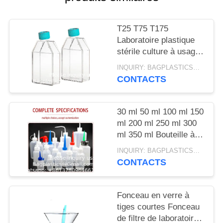
DE
CONFIDENTIALITÉ
T25 T75 T175
Laboratoire plastique
stérile culture à usage
unique médias de
INQUIRY: BAGPLASTICS@GMAIL.COM MOQ:Je vous envoie le numéro de téléphone:
culture de tissus
CONTACTS
cellulaires flacon flacon
aplati
30 ml 50 ml 100 ml 150
ml 200 ml 250 ml 300
ml 350 ml Bouteille à
extrusion à dispense
INQUIRY: BAGPLASTICS@GMAIL.COM MOQ:Je vous envoie le numéro de téléphone:
industrielle
CONTACTS
Fonceau en verre à
tiges courtes Fonceau
de filtre de laboratoire