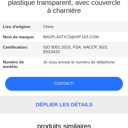
plastique transparent, avec couvercle
à charnière
CONTRÔLE
DE
Lieu d'origine:
Chine
QUALITÉ
Nom de marque:
BAGPLASTICS@VIP.163.COM
DEMANDEZ
Certification:
ISO 9001:2015, FDA, HACCP, SGS,
EN13432
UNE
Numéro de
Je vous envoie le numéro de téléphone:
CITATION
modèle:
PLAN
CONTACT!
DU
SITE
DÉPLIER LES DÉTAILS
POLITIQUE
produits similaires