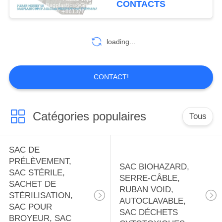
CONTACTS
PORTE-
linge solubles
10
FOURNITURES,
PVA, PVA film,
loading...
FOURNITURES DE
détergent, film
BUREAU
soluble dans l'eau,
CONTACT!
sac à linge
Catégories populaires
Tous
8
TROUSSE DE
SAC DE
SECOURS, PACK
PRÉLÈVEMENT,
SAC BIOHAZARD,
SAC STÉRILE,
SERRE-CÂBLE,
THÉRAPIE,
SACHET DE
RUBAN VOID,
STÉRILISATION,
CHAUFFRETTE,
AUTOCLAVABLE,
SAC POUR
SAC DÉCHETS
BROYEUR, SAC