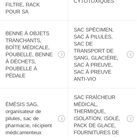
COMPRESSE
CYTOTOXIQUES
18
FILTRE, RACK
FROIDE, BOÎTE À
POUR SA
Apertisseurs
OUTILS, SAC
jetables, chemise
SAC SPÉCIMEN,
BENNE À OBJETS
D'URGENCE
SAC À PILULES,
CPE, manteau de
TRANCHANTS,
SAC DE
BOÎTE MÉDICALE,
TRANSPORT DE
pluie, bottes en
POUBELLE, BENNE
SANG, GLACIÈRE,
À DÉCHETS,
caoutchouc, cape
SAC À PREUVE,
POUBELLE À
15
SAC À PREUVE
PÉDALE
de salon
ANTI-VIO
AUTOBAG PRÉ-
OUVERT, FILM DE
SAC FRAÎCHEUR
ÉMÉSIS SAG,
MÉDICAL,
MASING, SAC
organisateur de
THERMIQUE,
RÉTRACTABLE,
pilules, sac de
ISOLATION, ISOLÉ,
pharmacie, récipient
PACK DE GLACE,
TUBE PLAT,
médicamenteux
FOURNITURES DE
9