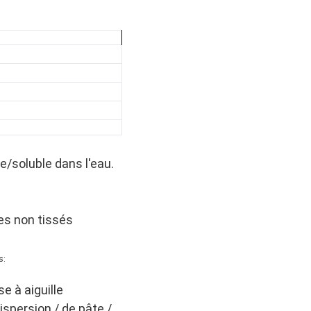
/soluble dans l'eau.
ures non tissés
s:
e à aiguille
ispersion / de pâte /