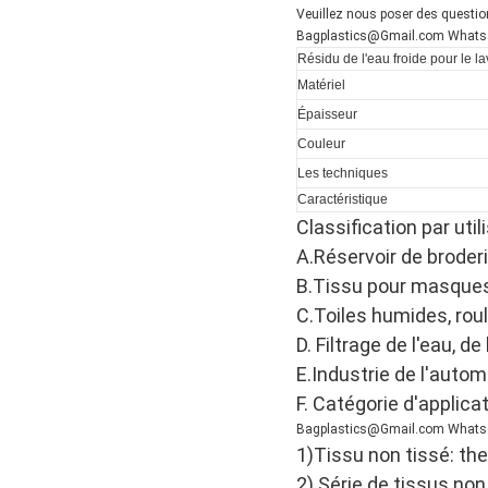
Veuillez nous poser des questio
Bagplastics@Gmail.com Whatsa
Résidu de l'eau froide pour le l
Matériel
Épaisseur
Couleur
Les techniques
Caractéristique
Classification par util
A.Réservoir de broderi
B.Tissu pour masques
C.Toiles humides, rou
D. Filtrage de l'eau, d
E.Industrie de l'autom
F. Catégorie d'applica
Bagplastics@Gmail.com Whatsa
1)Tissu non tissé: th
2) Série de tissus non