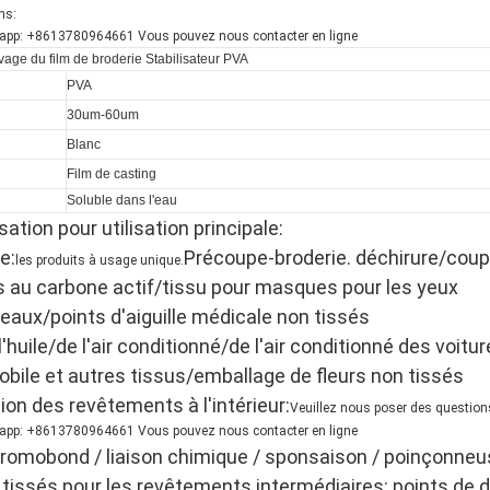
ns:
pp: +8613780964661 Vous pouvez nous contacter en ligne
avage du film de broderie Stabilisateur PVA
PVA
30um-60um
Blanc
Film de casting
Soluble dans l'eau
isation pour utilisation principale:
e:
Précoupe-broderie. déchirure/coupe
les produits à usage unique.
 au carbone actif/tissu pour masques pour les yeux
leaux/points d'aiguille médicale non tissés
e l'huile/de l'air conditionné/de l'air conditionné des voit
obile et autres tissus/emballage de fleurs non tissés
tion des revêtements à l'intérieur:
Veuillez nous poser des question
pp: +8613780964661 Vous pouvez nous contacter en ligne
eromobond / liaison chimique / sponsaison / poinçonneus
 tissés pour les revêtements intermédiaires: points de d