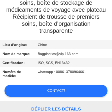
soins, boîte de stockage de
CONTRÔLE
médicaments de voyage avec plateau
Récipient de trousse de premiers
DE
soins, boîte d'organisation
QUALITÉ
transparente
DEMANDEZ
Lieu d'origine:
Chine
UNE
Nom de marque:
Bagplastics@vip.163.com
CITATION
Certification:
ISO, SGS, EN13432
Numéro de
whatsapp : 008613780964661
modèle:
CONTACT!
DÉPLIER LES DÉTAILS