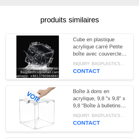
produits similaires
Cube en plastique
acrylique carré Petite
boîte avec couvercle
Boîtes de rangement
INQUIRY: BAGPLASTICS@GMAIL.COM MOQ:WHATSAPP : 008613780964661
décoratives Jeuillerie
CONTACT
Mini-container pour
bonbons à la maison
Boîte à dons en
acrylique, 9,8 "x 9,8" x
9,8 "Boîte à bulletins
de vote, boîte à
INQUIRY: BAGPLASTICS@GMAIL.COM MOQ:WHATSAPP : 008613780964661
suggestions avec
CONTACT
verrou - Boîte à
commentaires grande -