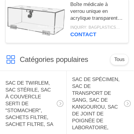
argent clair
Boîte médicale à
verrou unique en
acrylique transparente
avec clés, 13" x 6,5" x
INQUIRY: BAGPLASTICS@GMAIL.COM MOQ:WHATSAPP : 008613780964661
5,5" Médium pour le
CONTACT
stockage médical de
fournitures
Médicaments
Catégories populaires
Tous
SAC DE SPÉCIMEN,
SAC DE TWIRLEM,
SAC DE
SAC STÉRILE, SAC
TRANSPORT DE
À COUVERCLE
SANG, SAC DE
SERTI DE
KANGOUROU, SAC
"STOMACHER",
DE JOINT DE
SACHETS FILTRE,
POIGNÉE DE
SACHET FILTRE, SA
LABORATOIRE,