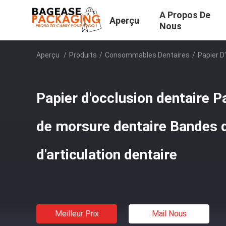
A Propos De
Aperçu
Nous
Aperçu
/
Produits
/
Consommables Dentaires
/
Papier D
Papier d'occlusion dentaire Pa
de morsure dentaire Bandes 
d'articulation dentaire
Meilleur Prix
Mail Nous