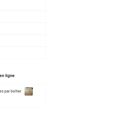
n ligne
s par boîtier.