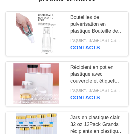
DE
CONFIDENTIALITÉ
Bouteilles de
pulvérisation en
plastique Bouteille de
pulvérisation vide 16,9
INQUIRY: BAGPLASTICS@GMAIL.COM MOQ:WhatsApp: +8613780964661
oz/500 ml 2 paquets
CONTACTS
Bouteilles de
pulvérisation lourdes
de service Bouteille
Récipient en pot en
d'eau de neige/flux
plastique avec
pour les solutions de
couvercle et étiquette
nettoyage, les huiles
Remplaçable vide rond
INQUIRY: BAGPLASTICS@GMAIL.COM MOQ:WhatsApp: +8613780964661
essentielles, les
clair PET récipients
CONTACTS
cheveux (claire)
d'échantillons
cosmétiques pour
lotion, crème,
Jars en plastique clair
pommades, beurre
32 oz 12Pack Grands
corporel, maquillage,
récipients en plastique