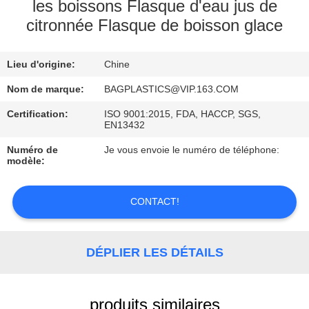
les boissons Flasque d'eau jus de
citronnée Flasque de boisson glace
CONTRÔLE
DE
Lieu d'origine:
Chine
QUALITÉ
Nom de marque:
BAGPLASTICS@VIP.163.COM
DEMANDEZ
Certification:
ISO 9001:2015, FDA, HACCP, SGS,
EN13432
UNE
Numéro de
Je vous envoie le numéro de téléphone:
CITATION
modèle:
PLAN
CONTACT!
DU
SITE
DÉPLIER LES DÉTAILS
POLITIQUE
produits similaires