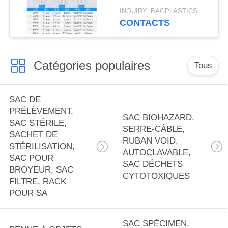
stockage de voyage
PET ronds avec vis
INQUIRY: BAGPLASTICS@GMAIL.COM MOQ:WhatsApp: +8613780964661
noire sur les
CONTACTS
couvercles Jars de
stockage vides
réutilisables avec
Catégories populaires
couvercle récipients
Tous
clairs pour le ménage
et la cuisine
SAC DE
organisation
PRÉLÈVEMENT,
SAC BIOHAZARD,
SAC STÉRILE,
SERRE-CÂBLE,
SACHET DE
RUBAN VOID,
STÉRILISATION,
AUTOCLAVABLE,
SAC POUR
SAC DÉCHETS
BROYEUR, SAC
CYTOTOXIQUES
FILTRE, RACK
POUR SA
SAC SPÉCIMEN,