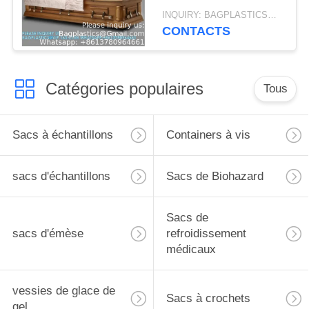
pour bébés Urnes
INQUIRY: BAGPLASTICS@GMAIL.COM MOQ:Je vous envoie le numéro de téléphone:
Coffres juifs Coffres
CONTACTS
matériel Coffres tissus
Catégories populaires
Tous
Sacs à échantillons
Containers à vis
sacs d'échantillons
Sacs de Biohazard
Sacs de
sacs d'émèse
refroidissement
médicaux
vessies de glace de
Sacs à crochets
gel