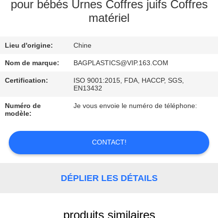
pour bébés Urnes Coffres juifs Coffres
matériel
CONTRÔLE
DE
Lieu d'origine:
Chine
QUALITÉ
Nom de marque:
BAGPLASTICS@VIP.163.COM
DEMANDEZ
Certification:
ISO 9001:2015, FDA, HACCP, SGS,
EN13432
UNE
Numéro de
Je vous envoie le numéro de téléphone:
CITATION
modèle:
PLAN
CONTACT!
DU
SITE
DÉPLIER LES DÉTAILS
POLITIQUE
produits similaires