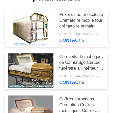
DE
CONFIDENTIALITÉ
Prix d'usine et écologie
Crematoire mobile four
crématoire humain
INQUIRY: BAGPLASTICS@GMAIL.COM MOQ:Je vous envoie le numéro de téléphone:
CONTACTS
Cercueils de mahogany
de Cambridge Cercueil
funéraire à l'intérieur en
velours d'amande -
INQUIRY: BAGPLASTICS@GMAIL.COM MOQ:Je vous envoie le numéro de téléphone:
bois massif d'acajou
CONTACTS
Coffres européens
Cremation Coffres
métalliques Coffres