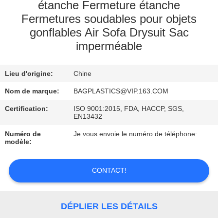
étanche Fermeture étanche
CONTRÔLE
Fermetures soudables pour objets
gonflables Air Sofa Drysuit Sac
DE
imperméable
QUALITÉ
Lieu d'origine:
Chine
DEMANDEZ
Nom de marque:
BAGPLASTICS@VIP.163.COM
UNE
Certification:
ISO 9001:2015, FDA, HACCP, SGS,
CITATION
EN13432
Numéro de
Je vous envoie le numéro de téléphone:
modèle:
CONTACT!
DÉPLIER LES DÉTAILS