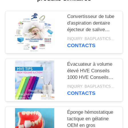
DE
CONFIDENTIALITÉ
Convertisseur de tube
d'aspiration dentaire
éjecteur de salive
autoclavé Adaptateurs
INQUIRY: BAGPLASTICS@GMAIL.COM MOQ:Je vous envoie le numéro de téléphone:
d'aspiration dentaire
CONTACTS
Évacuateur à volume
élevé HVE Conseils
1000 HVE Conseils
d'aspiration Dentistique
INQUIRY: BAGPLASTICS@GMAIL.COM MOQ:Je vous envoie le numéro de téléphone:
Disposable Aspirateur
CONTACTS
d'évacuation ventilé
Éponge hémostatique
tactique en gélatine
OEM en gros