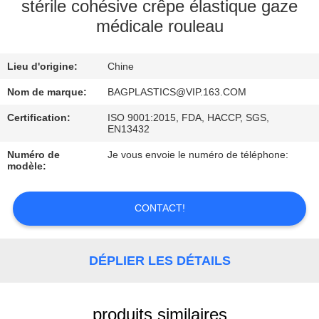
stérile cohésive crêpe élastique gaze
médicale rouleau
CONTRÔLE
DE
Lieu d'origine:
Chine
QUALITÉ
Nom de marque:
BAGPLASTICS@VIP.163.COM
DEMANDEZ
Certification:
ISO 9001:2015, FDA, HACCP, SGS,
EN13432
UNE
Numéro de
Je vous envoie le numéro de téléphone:
CITATION
modèle:
PLAN
CONTACT!
DU
SITE
DÉPLIER LES DÉTAILS
POLITIQUE
produits similaires