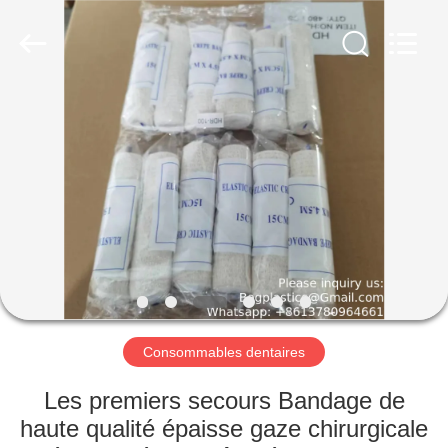
CONSUMABLES
PRODUCTS
CO.,LTD..
All
Rights
Reserved.
Developed
by
MAISON
ECER
PRODUITS
AU
SUJET
DE
NOUS
Consommables dentaires
VISITE
Les premiers secours Bandage de
D'USINE
haute qualité épaisse gaze chirurgicale