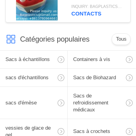
INQUIRY: BAGPLASTICS@GMAIL.COM MOQ:Je vous envoie le numéro de téléphone:
CONTACTS
Catégories populaires
Tous
Sacs à échantillons
Containers à vis
sacs d'échantillons
Sacs de Biohazard
Sacs de
sacs d'émèse
refroidissement
médicaux
vessies de glace de
Sacs à crochets
gel