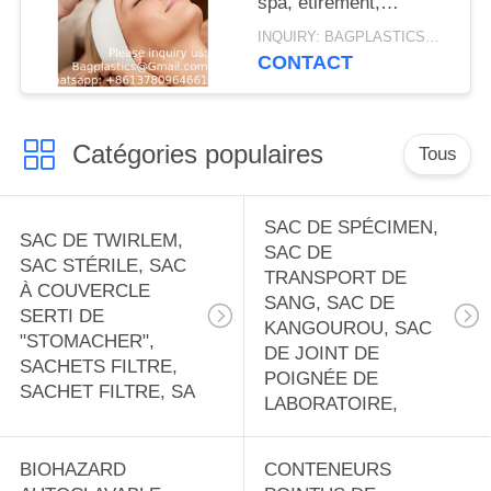
spa, étirement,
polypropylène
bandeau facial non
polypropylène
INQUIRY: BAGPLASTICS@GMAIL.COM MOQ:WHATSAPP : 008613780964661
tissé pour femmes,
CONTACT
polypropylène
bandeau de soins de la
polypropylène
peau douce, bandeau
polypropylène
de coiffure avec
polypropylène
Catégories populaires
confort
Tous
polypropylène
polypropylène
polypropylène
SAC DE SPÉCIMEN,
SAC DE TWIRLEM,
polypropylène
SAC DE
SAC STÉRILE, SAC
polypropylène
TRANSPORT DE
À COUVERCLE
polypropylène
SANG, SAC DE
SERTI DE
polypropylène
KANGOUROU, SAC
"STOMACHER",
polypropylène
DE JOINT DE
SACHETS FILTRE,
POIGNÉE DE
SACHET FILTRE, SA
LABORATOIRE,
BIOHAZARD
CONTENEURS