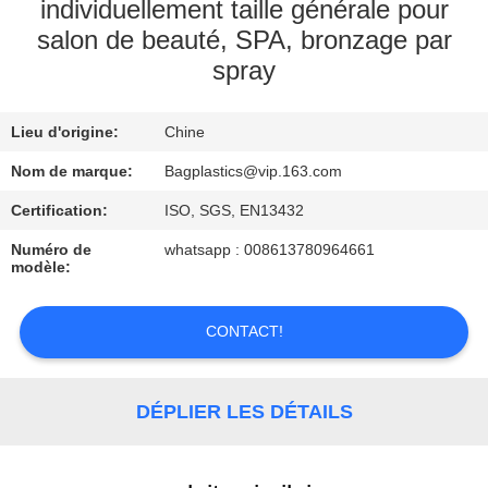
individuellement taille générale pour
salon de beauté, SPA, bronzage par
CONTRÔLE
spray
DE
QUALITÉ
Lieu d'origine:
Chine
Nom de marque:
Bagplastics@vip.163.com
DEMANDEZ
Certification:
ISO, SGS, EN13432
UNE
CITATION
Numéro de
whatsapp : 008613780964661
modèle:
CONTACT!
DÉPLIER LES DÉTAILS